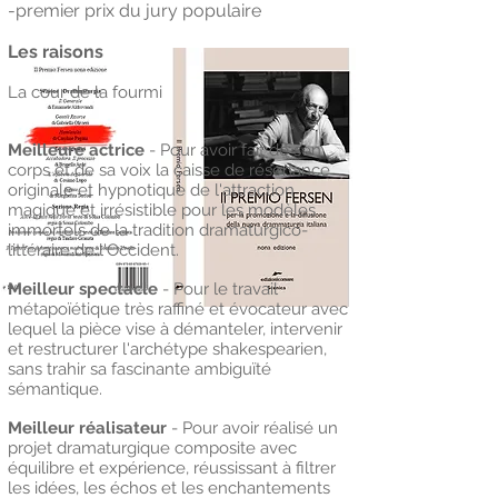
-premier prix du jury populaire
Les raisons
La cour de la fourmi
Meilleure actrice
- Pour avoir fait de son
corps et de sa voix la caisse de résonance
originale et hypnotique de l'attraction
magique et irrésistible pour les modèles
immortels de la tradition dramaturgico-
littéraire de l'Occident.
Meilleur spectacle
- Pour le travail
métapoïétique très raffiné et évocateur avec
lequel la pièce vise à démanteler, intervenir
et restructurer l'archétype shakespearien,
sans trahir sa fascinante ambiguïté
sémantique.
Meilleur réalisateur
- Pour avoir réalisé un
projet dramaturgique composite avec
équilibre et expérience, réussissant à filtrer
les idées, les échos et les enchantements