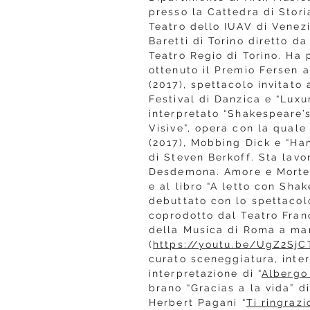
presso la Cattedra di Stori
Teatro dello IUAV di Venez
Baretti di Torino diretto da
Teatro Regio di Torino. Ha p
ottenuto il Premio Fersen a
(2017), spettacolo invitato
Festival di Danzica e “Luxur
interpretato “Shakespeare’
Visive”, opera con la quale
(2017), Mobbing Dick e “Ham
di Steven Berkoff. Sta lavor
Desdemona. Amore e Morte 
e al libro “A letto con Sh
debuttato con lo spettacol
coprodotto dal Teatro Franc
della Musica di Roma a marz
(
https://youtu.be/UgZ2Sj
curato sceneggiatura, inte
interpretazione di “
Albergo
brano “Gracias a la vida” d
Herbert Pagani “
Ti ringrazi