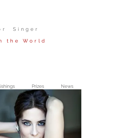
or Singer
n the World
ishings
Prizes
News