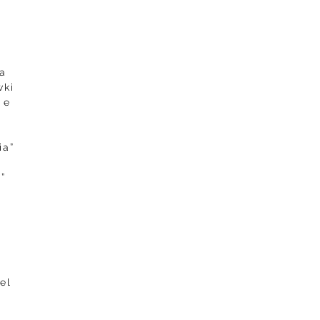
ia
wki
 e
ia”
”
el