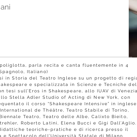
gani
 poliglotta, parla recita e canta fluentemente in 4
Spagnolo, Italiano)
si in Storia del Teatro Inglese su un progetto di regi
hakespeare e specializzata in Scienze e Tecniche del
n tesi sull’Eros in Shakespeare, allo IUAV di Venezia
llo Stella Adler Studio of Acting di New York, con
equentato il corso “Shakespeare Intensive” in inglese
nternational de Théâtre, Teatro Stabile di Torino,
Biennale Teatro, Teatro delle Albe, Calixto Bieito,
rehler, Roberto Latini, Elena Bucci e Gigi Dall’Aglio.
didattiche teoriche-pratiche e di ricerca presso il
a e Spettacolo dell’Università Statale di Milano,