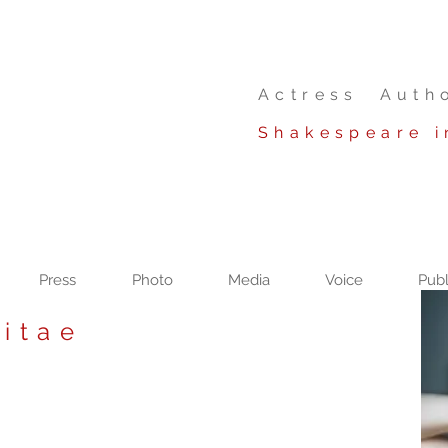
Actress Auth
Shakespeare i
Press
Photo
Media
Voice
Publ
itae