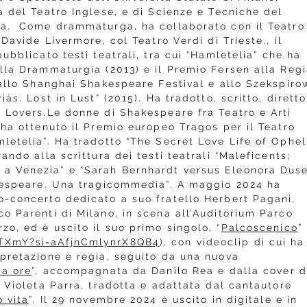
a del Teatro Inglese, e di Scienze e Tecniche del
ia. Come drammaturga, ha collaborato con il Teatro
 Davide Livermore, col Teatro Verdi di Trieste., il
ubblicato testi teatrali, tra cui “Hamletelia” che ha
lla Drammaturgia (2013) e il Premio Fersen alla Reg
 allo Shanghai Shakespeare Festival e allo Szekspiro
iàs. Lost in Lust” (2015). Ha tradotto, scritto, diretto
s Lovers.Le donne di Shakespeare fra Teatro e Arti
 ha ottenuto il Premio europeo Tragos per il Teatro
letelia”. Ha tradotto “The Secret Love Life of Ophel
ando alla scrittura dei testi teatrali “Maleficents;
a Venezia” e “Sarah Bernhardt versus Eleonora Duse
akespeare. Una tragicommedia”. A maggio 2024 ha
o-concerto dedicato a suo fratello Herbert Pagani,
o Parenti di Milano, in scena all’Auditorium Parco
o, ed è uscito il suo primo singolo, “
Palcoscenico
”
CTXmY?si=aAfjnCmlynrX8QB4
), con videoclip di cui ha
rpretazione e regia, seguito da una nuova
 a ore
”, accompagnata da Danilo Rea e dalla cover d
i Violeta Parra, tradotta e adattata dal cantautore
o vita
”. Il 29 novembre 2024 è uscito in digitale e in