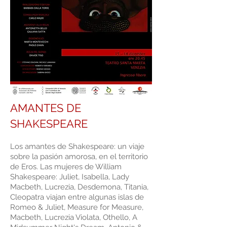
AMANTES DE
SHAKESPEARE
Los amantes de Shakespeare: un viaje
sobre la pasión amorosa, en el territorio
de Eros. Las mujeres de William
Shakespeare: Juliet, Isabella, Lady
Macbeth, Lucrezia, Desdemona, Titania,
Cleopatra viajan entre algunas islas de
Romeo & Juliet, Measure for Measure,
Macbeth, Lucrezia Violata, Othello, A