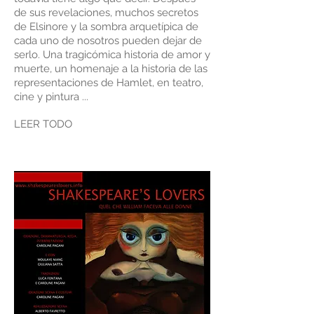
de sus revelaciones, muchos secretos
de Elsinore y la sombra arquetípica de
cada uno de nosotros pueden dejar de
serlo. Una tragicómica historia de amor y
muerte, un homenaje a la historia de las
representaciones de Hamlet, en teatro,
cine y pintura ...
LEER TODO