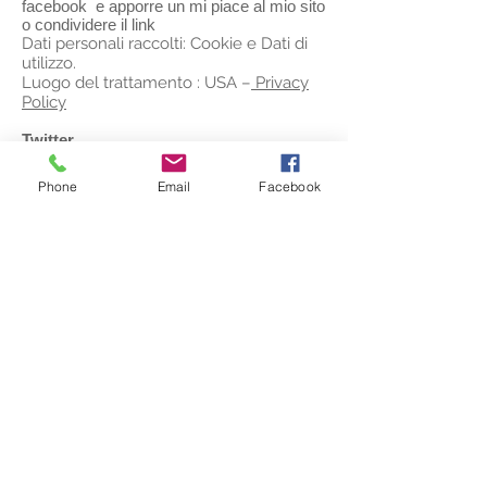
facebook e apporre un mi piace al mio sito
o condividere il link
Dati personali raccolti: Cookie e Dati di
utilizzo.
Luogo del trattamento : USA –
Privacy
Policy
Twitter
Privacy Policy
Phone
Email
Facebook
Google Plus
Privacy Policy
Modifiche a questa privacy policy
Il Titolare del Trattamento si riserva il
diritto di apportare modifiche alla
presente privacy policy in qualunque
momento dandone pubblicità agli Utenti
su questa pagina. Si prega dunque di
consultare spesso questa pagina,
prendendo come riferimento la data di
ultima modifica indicata in fondo. Nel
caso di mancata accettazione delle
modifiche apportate alla presente
privacy policy, l’Utente è tenuto a
cessare l’utilizzo di questa Applicazione