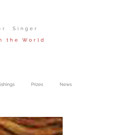
or Singer
n the World
ishings
Prizes
News