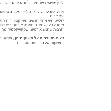
לבין מושאי רצונותיהן, במסגרת ההקשר הסוריאליסטי של אודישן תיאטרלי.
מדוע איזבלה, לוקרציה, ליידי מקבת, טיט
עם ארוס.
ג'ולייט היא אחת הנשים השייקספיריות הנ
נאמנה בעקשנות, טיטאניה אובססיבית למי
הרבות שהמציא דמיונו של שייקספיר, מה שנחשב כאן הוא גם תפקידה של האישה לצד הגברים איתם הם מתקשרים בהדרגה.
נשים מטורפות על תשוקותיהן
, עקשניות
ותשוקות של מודרניות מטרידה.