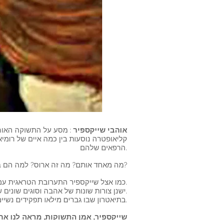
אוהבי שייקספיר
: מסע על התשוקה האו
קליאופטרה נוסעות בין כמה איים של רומיאו 
הרפאים שלהם.
מה מאחד אותם? מה זה ארוס? למה הם בסופו של דבר ככה?
כמו אצל שייקספיר התערובת הטראגית עם הקומיקס, במופע זה מתחלפים מצבים טרגיים עם סצנות של הקלה קומית.
ישנן צורות שונות של אהבה וסוגים שונים של נשים מאוהבות: כאן הן מחולקות לקטגוריות שונות: אלה הממוקדות באהבה לגבר, לעוצמה, לתיאטרון.
בתיאטרון שבו גברים מילאו תפקידים נשיים, כאן, אפילו את הגברים מגלמים נשים כדי לתת נקודת מבט נשית על דמויות נשיות.
שייקספיר, אמן התשוקות, מראה לנו את